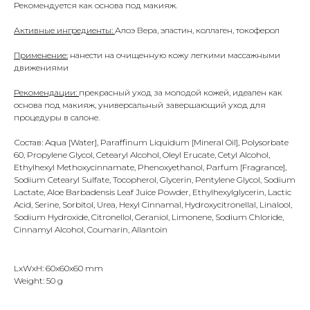
Рекомендуется как основа под макияж.
Активные ингредиенты:
Алоэ Вера, эластин, коллаген, токоферол
Применение:
нанести на очищенную кожу легкими массажными
движениями
Рекомендации:
прекрасный уход за молодой кожей, идеален как
основа под макияж, универсальный завершающий уход для
процедуры в салоне.
Состав: Aqua [Water], Paraffinum Liquidum [Mineral Oil], Polysorbate
60, Propylene Glycol, Cetearyl Alcohol, Oleyl Erucate, Cetyl Alcohol,
Ethylhexyl Methoxycinnamate, Phenoxyethanol, Parfum [Fragrance],
Sodium Cetearyl Sulfate, Tocopherol, Glycerin, Pentylene Glycol, Sodium
Lactate, Aloe Barbadensis Leaf Juice Powder, Ethylhexylglycerin, Lactic
Acid, Serine, Sorbitol, Urea, Hexyl Cinnamal, Hydroxycitronellal, Linalool,
Sodium Hydroxide, Citronellol, Geraniol, Limonene, Sodium Chloride,
Cinnamyl Alcohol, Coumarin, Allantoin
LxWxH: 60x60x60 mm
Weight: 50 g