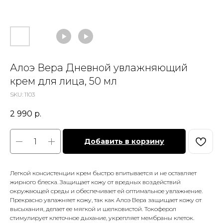
Алоэ Вера Дневной увлажняющий
крем для лица, 50 мл
SKU:
1103
2 990
р.
Добавить в корзину
Легкой консистенции крем быстро впитывается и не оставляет
жирного блеска. Защищает кожу от вредных воздействий
окружающей среды и обеспечивает ей оптимальное увлажнение.
Прекрасно увлажняет кожу, так как Алоэ Вера защищает кожу от
высыхания, делает ее мягкой и шелковистой. Токоферол
стимулирует клеточное дыхание, укрепляет мембраны клеток.