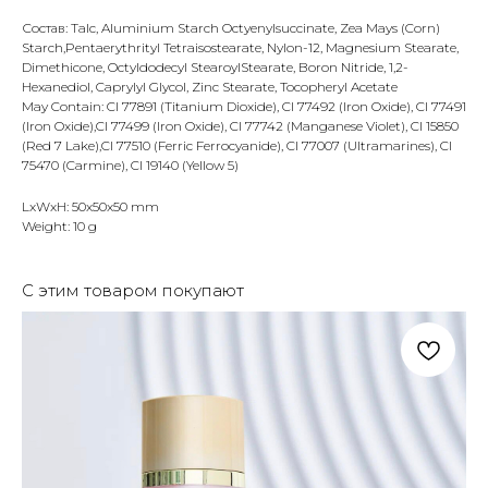
Состав: Talc, Aluminium Starch Octyenylsuccinate, Zea Mays (Corn)
Starch,Pentaerythrityl Tetraisostearate, Nylon-12, Magnesium Stearate,
Dimethicone, Octyldodecyl StearoylStearate, Boron Nitride, 1,2-
Hexanediol, Caprylyl Glycol, Zinc Stearate, Tocopheryl Acetate
May Contain: CI 77891 (Titanium Dioxide), CI 77492 (Iron Oxide), CI 77491
(Iron Oxide),CI 77499 (Iron Oxide), CI 77742 (Manganese Violet), CI 15850
(Red 7 Lake),CI 77510 (Ferric Ferrocyanide), CI 77007 (Ultramarines), CI
75470 (Carmine), CI 19140 (Yellow 5)
LxWxH: 50x50x50 mm
Weight: 10 g
С этим товаром покупают