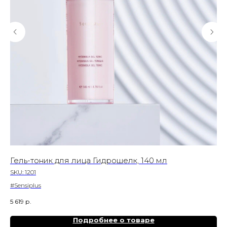
Гель-тоник для лица Гидрошелк, 140 мл
Ув
30
SKU:
1201
SK
#Sensiplus
#Hy
5 619
р.
7 1
Подробнее о товаре