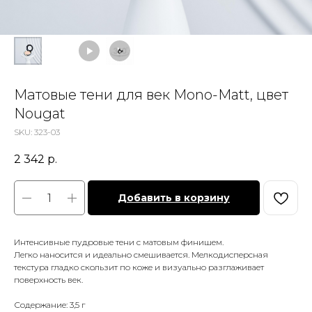
Матовые тени для век Mono-Matt, цвет
Nougat
SKU:
323-03
2 342
р.
Добавить в корзину
Интенсивные пудровые тени с матовым финишем.
Легко наносится и идеально смешивается. Мелкодисперсная
текстура гладко скользит по коже и визуально разглаживает
поверхность век.
Содержание: 3,5 г