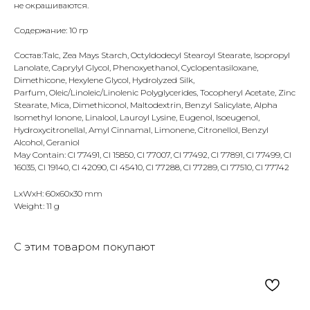
не окрашиваются.
Содержание: 10 гр
Состав:Talc, Zea Mays Starch, Octyldodecyl Stearoyl Stearate, Isopropyl
Lanolate, Caprylyl Glycol, Phenoxyethanol, Cyclopentasiloxane,
Dimethicone, Hexylene Glycol, Hydrolyzed Silk,
Parfum, Oleic/Linoleic/Linolenic Polyglycerides, Tocopheryl Acetate, Zinc
Stearate, Mica, Dimethiconol, Maltodextrin, Benzyl Salicylate, Alpha
Isomethyl Ionone, Linalool, Lauroyl Lysine, Eugenol, Isoeugenol,
Hydroxycitronellal, Amyl Cinnamal, Limonene, Citronellol, Benzyl
Alcohol, Geraniol
May Contain: CI 77491, CI 15850, CI 77007, CI 77492, CI 77891, CI 77499, CI
16035, CI 19140, CI 42090, CI 45410, CI 77288, CI 77289, CI 77510, CI 77742
LxWxH: 60x60x30 mm
Weight: 11 g
С этим товаром покупают