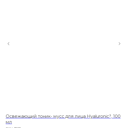
Освежающий тоник- мусс для лица Hyaluronic³, 100
Бл
мл
SK