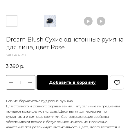
Dream Blush Сухие однотонные румяна
для лица, цвет Rose
SKU:
402-03
3 390
р.
Добавить в корзину
Легкие, бархатистые пудровые румяна
Для стойкого и ровного окрашивания. Натуральные ингредиенты
придают коже шелковистость. Щеки выглядят естественно
румяными и сияюще свежими. Светоотражающие свойства
обеспечивают легкое и безупречное нанесение. Возможно
нанесение под различную интенсивность цвета, долго держатся и