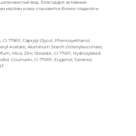
шелковистый вид. Благодаря активным
м маслам кожа становится более гладкой и
, CI 77891, Caprylyl Glycol, Phenoxyethanol,
eryl Acetate, Aluminum Starch Octenylsuccinate,
rfum, Mica, Zinc Stearate, CI 77491, Hydroxylated
nellol, Coumarin, CI 77499, Eugenol, Geraniol,
HT