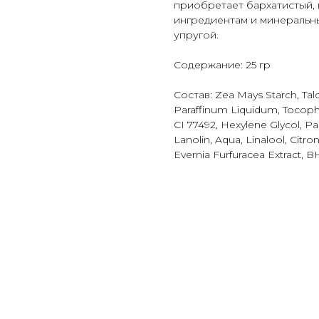
приобретает бархатистый, 
ингредиентам и минеральны
упругой.
Содержание: 25 гр
Состав: Zea Mays Starch, Talc
Paraffinum Liquidum, Tocoph
CI 77492, Hexylene Glycol, Pa
Lanolin, Aqua, Linalool, Citro
Evernia Furfuracea Extract, B