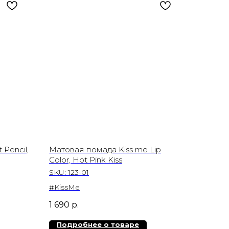
 Pencil,
Матовая помада Kiss me Lip
Color, Hot Pink Kiss
SKU:
123-01
#KissMe
1 690
р.
Подробнее о товаре