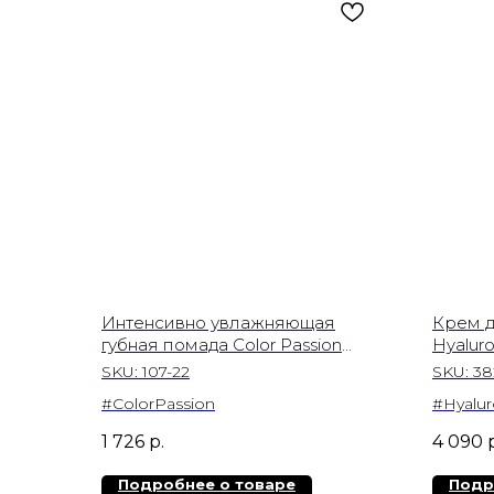
Интенсивно увлажняющая
Крем д
губная помада Color Passion
Hyaluro
Lipstick, цвет Red Wine Passion
SKU:
107-22
SKU:
38
#ColorPassion
#Hyalur
1 726
р.
4 090
Подробнее о товаре
Подр