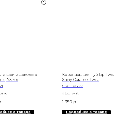
ля шеи и декольте
Карандаш для губ Lip Twist
nic, 75 мл
Shiny Caramel Twist
21
SKU:
108-22
onic
#LipTwist
р.
1 350
р.
обнее о товаре
Подробнее о товаре