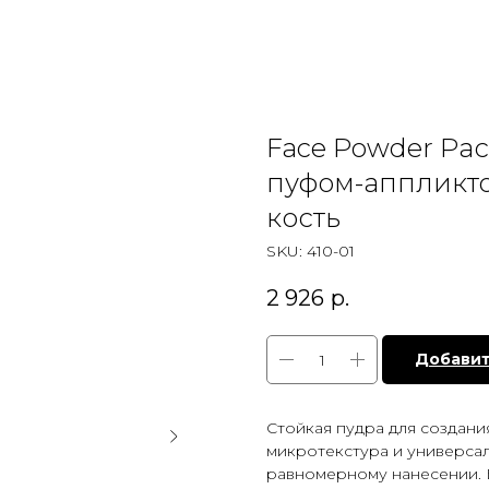
Face Powder Ра
пуфом-аппликто
кость
SKU:
410-01
2 926
р.
Добавит
Стойкая пудра для создани
микротекстура и универса
равномерному нанесении. 