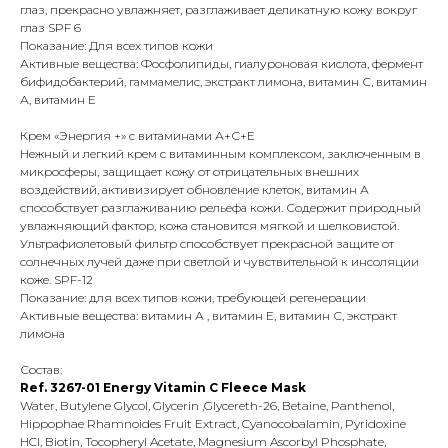
глаз, прекрасно увлажняет, разглаживает деликатную кожу вокруг
глаз SPF 6
Показание: Для всех типов кожи
Активные вещества: Фосфолипиды, гиалуроновая кислота, фермент
бифидобактерий, гаммамелис, экстракт лимона, витамин С, витамин
А, витамин Е
Крем «Энергия +» с витаминами А+С+Е
Нежный и легкий крем с витаминным комплексом, заключенным в
микросферы, защищает кожу от отрицательных внешних
воздействий, активизирует обновление клеток, витамин А
способствует разглаживанию рельефа кожи. Содержит природный
увлажняющий фактор, кожа становится мягкой и шелковистой.
Ультрафиолетовый фильтр способствует прекрасной защите от
солнечных лучей даже при светлой и чувствительной к инсоляции
коже. SPF-12
Показание: для всех типов кожи, требующей регенерации
Активные вещества: витамин А , витамин Е, витамин С, экстракт
лимона
Состав:
Ref. 3267-01 Energy Vitamin C Fleece Mask
Water, Butylene Glycol, Glycerin ,Glycereth-26, Betaine, Panthenol,
Hippophae Rhamnoides Fruit Extract, Cyanocobalamin, Pyridoxine
HCl, Biotin, Tocopheryl Acetate, Magnesium Ascorbyl Phosphate,