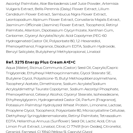
Ascorbyl Palmitate, Aloe Barbadensis Leaf Juice Powder, Artemisia
Vulgaris Extract, Bellis Perennis (Daisy) Flower Extract, Lilium
Candidum Flower Extract, Sambucus Nigra Flower Extract,
Leontopodium Alpinum Flower Extract, Convallaria Majalis Extract,
Jasminum Officinale (Jasmine) Flower Extract, Tocopherol, Retinyl
Palmitate, Allantoin, Dipotassium Glycyrrhizate, Xanthan Gum,
Carbomer, Glyceryl Acrylate/Acrylic Acid Copolymer,PEG-60
Hydrogenated Castor Oil, Polysorbate 80, 1,2-Hexanediol,
Phenoxyethanol, Fragrance, Disodium EDTA, Sodium Hydroxide,
Benzyl Salicylate, Butylphenyl Methylpropional, Linalool
Ref. 3275 Energy Plus Cream A+E+C
Aqua [Water], Ricinus Communis (Castor) Seed Oil, Caprylic/Capric
Triglyceride, Ethylhexyl Methoxycinnamate, Glycol Stearate SE,
Butylene Glycol, Polysilicone-15, Butyl Methoxydibenzoylmethane,
Tocopheryl Acetate, Dimethicone, Sodium Acrylate/Sodium
Acryloyldimethyl Taurate Copolymer, Sodium Ascorbyl Phosphate,
Phenoxyethanol, Cetearyl Alcohol, Glyceryl Stearate, Isohexadecane,
Ethylhexylglycerin, Hydrogenated Castor Oil, Parfum [Fragrance],
Potassium Palmitoyl Hydrolyzed Wheat Protein, Limonene, Lactose,
Propylene Glycol, Tocopherol, Polysorbate 80, Microcrystalline Cellulose,
Diethylhexyl Syringylidenemalonate, Retinyl Palmitate, Tetrasodium
EDTA, Helianthus Annuus (Sunflower) Seed Oil, Lactic Acid, Citrus
Limon Fruit Extract, Linalool, Citral, CI 77491 [Iron Oxides], Citronellol,
Geraniol, Farnesol, CI 19140 [Yellow 5], Caprylyl Glycol