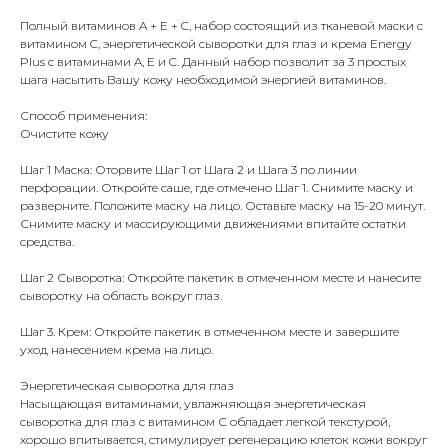
Полный витаминов A + E + C, набор состоящий из тканевой маски с
витамином C, энергетической сыворотки для глаз и крема Energy
Plus с витаминами A, E и C. Данный набор позволит за 3 простых
шага насытить Вашу кожу необходимой энергией витаминов.
Способ применения:
Очистите кожу
Шаг 1 Маска: Оторвите Шаг 1 от Шага 2 и Шага 3 по линии
перфорации. Откройте саше, где отмечено Шаг 1. Снимите маску и
разверните. Положите маску на лицо. Оставьте маску на 15-20 минут.
Снимите маску и массирующими движениями впитайте остатки
средства.
Шаг 2 Сыворотка: Откройте пакетик в отмеченном месте и нанесите
сыворотку на область вокруг глаз.
Шаг 3. Крем: Откройте пакетик в отмеченном месте и завершите
уход нанесением крема на лицо.
Энергетическая сыворотка для глаз
Насыщающая витаминами, увлажняющая энергетическая
сыворотка для глаз с витамином С обладает легкой текстурой,
хорошо впитывается, стимулирует регенерацию клеток кожи вокруг