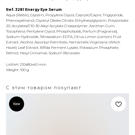
Ref. 3281 Energy Eye Serum
Aqua [Water], Glycerin, Propylene Glycol, Caprylic/Capric Triglyceride,
Phenoxyethanol, Glyceryl Oleate Citrate, Ethylhexylglycerin, Polysorbate
20, Acrylates/C10-30 Alkyl Acrylate Crosspolymer, Xanthan Gum,
Tocopherol, Pentylene Glycol, Phospholipids, Parfum [Fragrance],
Sodium Hydroxide, Tetrasodium EDTA, Citrus Limon (Lemon) Fruit
Extract, Alcohol, Ascorbyl Palmitate, Hamamelis Virginiana (Witch
Hazel) Leaf Extract, Bifida Ferment Lysate, Potassium Phosphate,
Retinol, Hexyl Cinnamal, Sodium Benzoate
LxWxH: 210x80x40 mm
Weight: 100 g
С этим товаром покупают
New