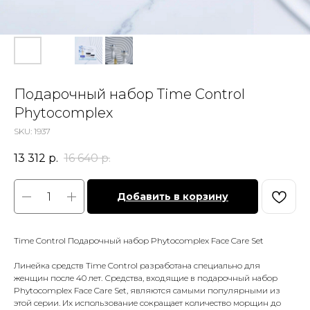
Подарочный набор Time Control
Phytocomplex
SKU:
1937
13 312
р.
16 640
р.
Добавить в корзину
Time Control Подарочный набор Phytocomplex Face Care Set
Линейка средств Time Control разработана специально для
женщин после 40 лет. Средства, входящие в подарочный набор
Phytocomplex Face Care Set, являются самыми популярными из
этой серии. Их использование сокращает количество морщин до