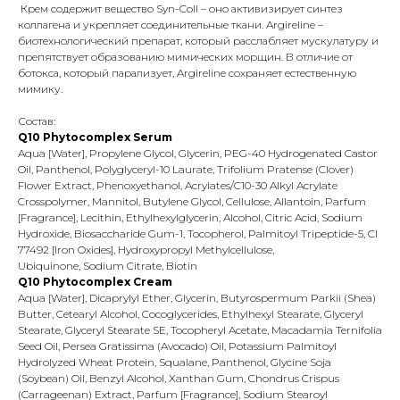
Крем содержит вещество Syn-Coll – оно активизирует синтез
коллагена и укрепляет соединительные ткани. Argireline –
биотехнологический препарат, который расслабляет мускулатуру и
препятствует образованию мимических морщин. В отличие от
ботокса, который парализует, Argireline сохраняет естественную
мимику.
Состав:
Q10 Phytocomplex Serum
Aqua [Water], Propylene Glycol, Glycerin, PEG-40 Hydrogenated Castor
Oil, Panthenol, Polyglyceryl-10 Laurate, Trifolium Pratense (Clover)
Flower Extract, Phenoxyethanol, Acrylates/C10-30 Alkyl Acrylate
Crosspolymer, Mannitol, Butylene Glycol, Cellulose, Allantoin, Parfum
[Fragrance], Lecithin, Ethylhexylglycerin, Alcohol, Citric Acid, Sodium
Hydroxide, Biosaccharide Gum-1, Tocopherol, Palmitoyl Tripeptide-5, CI
77492 [Iron Oxides], Hydroxypropyl Methylcellulose,
Ubiquinone, Sodium Citrate, Biotin
Q10 Phytocomplex Cream
Aqua [Water], Dicaprylyl Ether, Glycerin, Butyrospermum Parkii (Shea)
Butter, Cetearyl Alcohol, Cocoglycerides, Ethylhexyl Stearate, Glyceryl
Stearate, Glyceryl Stearate SE, Tocopheryl Acetate, Macadamia Ternifolia
Seed Oil, Persea Gratissima (Avocado) Oil, Potassium Palmitoyl
Hydrolyzed Wheat Protein, Squalane, Panthenol, Glycine Soja
(Soybean) Oil, Benzyl Alcohol, Xanthan Gum, Chondrus Crispus
(Carrageenan) Extract, Parfum [Fragrance], Sodium Stearoyl