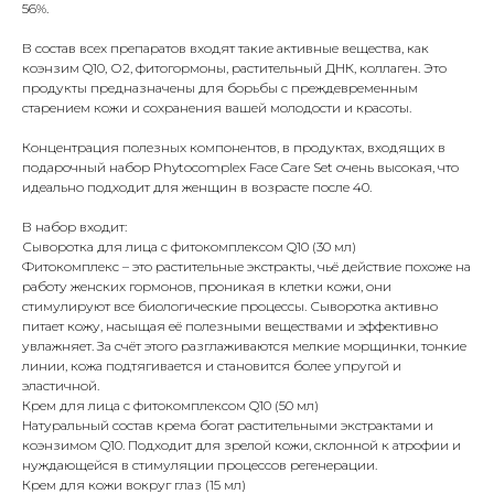
56%.
В состав всех препаратов входят такие активные вещества, как
коэнзим Q10, О2, фитогормоны, растительный ДНК, коллаген. Это
продукты предназначены для борьбы с преждевременным
старением кожи и сохранения вашей молодости и красоты.
Концентрация полезных компонентов, в продуктах, входящих в
подарочный набор Phytocomplex Face Care Set очень высокая, что
идеально подходит для женщин в возрасте после 40.
В набор входит:
Сыворотка для лица с фитокомплексом Q10 (30 мл)
Фитокомплекс – это растительные экстракты, чьё действие похоже на
работу женских гормонов, проникая в клетки кожи, они
стимулируют все биологические процессы. Сыворотка активно
питает кожу, насыщая её полезными веществами и эффективно
увлажняет. За счёт этого разглаживаются мелкие морщинки, тонкие
линии, кожа подтягивается и становится более упругой и
эластичной.
Крем для лица с фитокомплексом Q10 (50 мл)
Натуральный состав крема богат растительными экстрактами и
коэнзимом Q10. Подходит для зрелой кожи, склонной к атрофии и
нуждающейся в стимуляции процессов регенерации.
Крем для кожи вокруг глаз (15 мл)