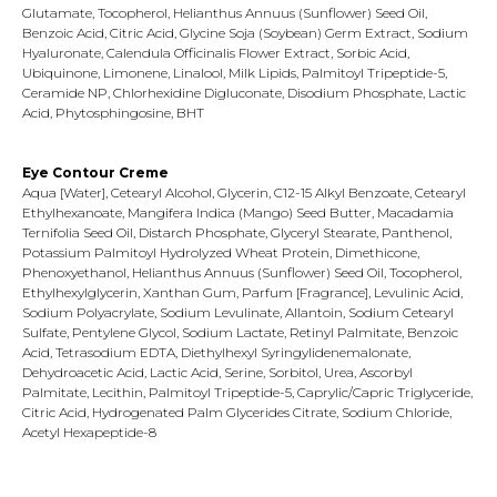
Glutamate, Tocopherol, Helianthus Annuus (Sunflower) Seed Oil,
Benzoic Acid, Citric Acid, Glycine Soja (Soybean) Germ Extract, Sodium
Hyaluronate, Calendula Officinalis Flower Extract, Sorbic Acid,
Ubiquinone, Limonene, Linalool, Milk Lipids, Palmitoyl Tripeptide-5,
Ceramide NP, Chlorhexidine Digluconate, Disodium Phosphate, Lactic
Acid, Phytosphingosine, BHT
Eye Contour Creme
Aqua [Water], Cetearyl Alcohol, Glycerin, C12-15 Alkyl Benzoate, Cetearyl
Ethylhexanoate, Mangifera Indica (Mango) Seed Butter, Macadamia
Ternifolia Seed Oil, Distarch Phosphate, Glyceryl Stearate, Panthenol,
Potassium Palmitoyl Hydrolyzed Wheat Protein, Dimethicone,
Phenoxyethanol, Helianthus Annuus (Sunflower) Seed Oil, Tocopherol,
Ethylhexylglycerin, Xanthan Gum, Parfum [Fragrance], Levulinic Acid,
Sodium Polyacrylate, Sodium Levulinate, Allantoin, Sodium Cetearyl
Sulfate, Pentylene Glycol, Sodium Lactate, Retinyl Palmitate, Benzoic
Acid, Tetrasodium EDTA, Diethylhexyl Syringylidenemalonate,
Dehydroacetic Acid, Lactic Acid, Serine, Sorbitol, Urea, Ascorbyl
Palmitate, Lecithin, Palmitoyl Tripeptide-5, Caprylic/Capric Triglyceride,
Citric Acid, Hydrogenated Palm Glycerides Citrate, Sodium Chloride,
Acetyl Hexapeptide-8