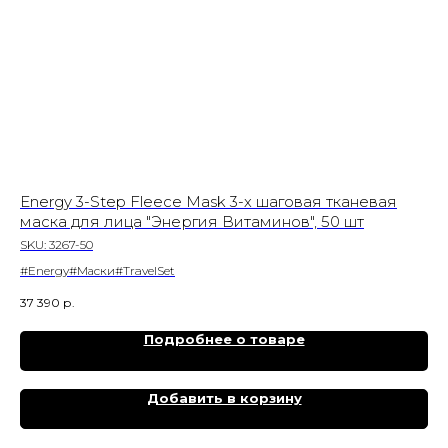
Energy 3-Step Fleece Mask 3-х шаговая тканевая
Бл
маска для лица "Энергия Витаминов", 50 шт
Gl
SKU:
3267-50
SK
#Energy#Маски#TravelSet
#Gl
37 390
р.
1 9
Подробнее о товаре
Добавить в корзину