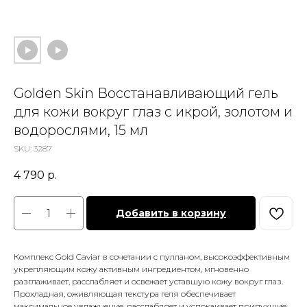
Golden Skin Восстанавливающий гель
для кожи вокруг глаз с икрой, золотом и
водорослями, 15 мл
SKU:
3287
4 790
р.
Добавить в корзину
Комплекс Gold Caviar в сочетании с пулланом, высокоэффективным
укрепляющим кожу активным ингредиентом, мгновенно
разглаживает, расслабляет и освежает уставшую кожу вокруг глаз.
Прохладная, оживляющая текстура геля обеспечивает
максимальное увлажнение, расслабляет и успокаивает припухшие