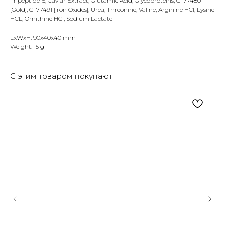
Tripeptide-5, Caviar Extract, Glutamic Acid, Glycoproteins, CI 77480
[Gold], CI 77491 [Iron Oxides], Urea, Threonine, Valine, Arginine HCl, Lysine
HCL, Ornithine HCl, Sodium Lactate
LxWxH: 90x40x40 mm
Weight: 15 g
С этим товаром покупают