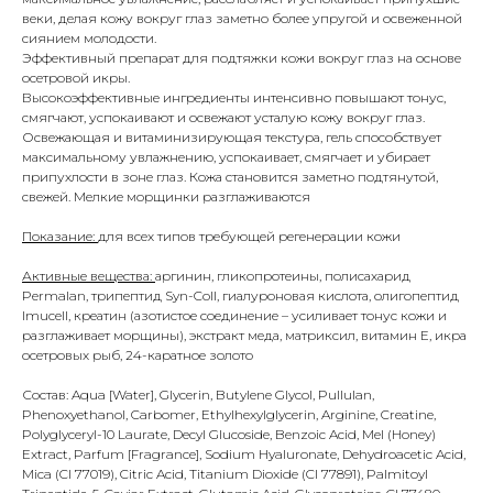
веки, делая кожу вокруг глаз заметно более упругой и освеженной
сиянием молодости.
Эффективный препарат для подтяжки кожи вокруг глаз на основе
осетровой икры.
Высокоэффективные ингредиенты интенсивно повышают тонус,
смягчают, успокаивают и освежают усталую кожу вокруг глаз.
Освежающая и витаминизирующая текстура, гель способствует
максимальному увлажнению, успокаивает, смягчает и убирает
припухлости в зоне глаз. Кожа становится заметно подтянутой,
свежей. Мелкие морщинки разглаживаются
Показание:
для всех типов требующей регенерации кожи
Активные вещества:
аргинин, гликопротеины, полисахарид
Permalan, трипептид Syn-Coll, гиалуроновая кислота, олигопептид
Imucell, креатин (азотистое соединение – усиливает тонус кожи и
разглаживает морщины), экстракт меда, матриксил, витамин Е, икра
осетровых рыб, 24-каратное золото
Состав: Aqua [Water], Glycerin, Butylene Glycol, Pullulan,
Phenoxyethanol, Carbomer, Ethylhexylglycerin, Arginine, Creatine,
Polyglyceryl-10 Laurate, Decyl Glucoside, Benzoic Acid, Mel (Honey)
Extract, Parfum [Fragrance], Sodium Hyaluronate, Dehydroacetic Acid,
Mica (CI 77019), Citric Acid, Titanium Dioxide (CI 77891), Palmitoyl