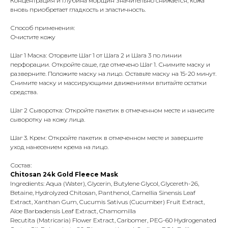
Концентрация и глубина морщин значительно снижается, кожа
вновь приобретает гладкость и эластичность.
Способ применения:
Очистите кожу
Шаг 1 Маска: Оторвите Шаг 1 от Шага 2 и Шага 3 по линии
перфорации. Откройте саше, где отмечено Шаг 1. Снимите маску и
разверните. Положите маску на лицо. Оставьте маску на 15-20 минут.
Снимите маску и массирующими движениями впитайте остатки
средства.
Шаг 2 Сыворотка: Откройте пакетик в отмеченном месте и нанесите
сыворотку на кожу лица.
Шаг 3. Крем: Откройте пакетик в отмеченном месте и завершите
уход нанесением крема на лицо.
Состав:
Chitosan 24k Gold Fleece Mask
Ingredients: Aqua (Water), Glycerin, Butylene Glycol, Glycereth-26,
Betaine, Hydrolyzed Chitosan, Panthenol, Camellia Sinensis Leaf
Extract, Xanthan Gum, Cucumis Sativus (Cucumber) Fruit Extract,
Aloe Barbadensis Leaf Extract, Chamomilla
Recutita (Matricaria) Flower Extract, Carbomer, PEG-60 Hydrogenated