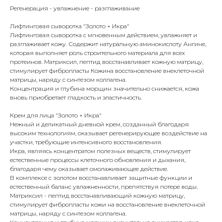
Регенерация - увлажнение - разглаживание
Лифтинговая сыворотка "Золото + Икра"
Лифтинговая сыворотка с мгновенным действием, увлажняет и
разглаживает кожу. Содержит натуральную аминокислоту Ангине,
которая выполняет роль строительного материала для всех
протеинов. Матриксил, пептид восстанавливает кожную матрицу,
стимулирует фибропласты Кожина восстановление внеклеточной
матрицы, наряду с синтезом коллагена.
Концентрация и глубина морщин значительно снижается, кожа
вновь приобретает гладкость и эластичность.
Крем для лица "Золото + Икра"
Нежный и деликатный дневной крем, созданный благодаря
высоким технологиям, оказывает регенерирующее воздействие на
участки, требующие интенсивного восстановления.
Икра, являясь концентратом полезных веществ, стимулирует
естественные процессы клеточного обновления и дыхания,
благодаря чему оказывает омолаживающее действие.
В комплексе с золотом восстанавливает защитные функции и
естественный баланс увлажненности, препятствуя потере воды.
Матриксил - пептид восстанавливающий кожную матрицу,
стимулирует фибропласты кожи на восстановление внеклеточной
матрицы, наряду с синтезом коллагена.