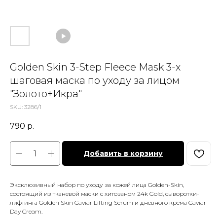
Golden Skin 3-Step Fleece Mask 3-х
шаговая маска по уходу за лицом
"Золото+Икра"
SKU:
3286/1
790
р.
Добавить в корзину
Эксклюзивный набор по уходу за кожей лица Golden-Skin,
состоящий из тканевой маски с хитозаном 24k Gold, сыворотки-
лифтинга Golden Skin Caviar Lifting Serum и дневного крема Caviar
Day Cream.