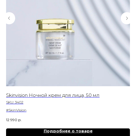
Skinvision Ночной крем для лица, 50 мл
Ал
50
SKU:
3402
SK
#SkinVision
#Al
12 990
р.
2 9
Подробнее о товаре