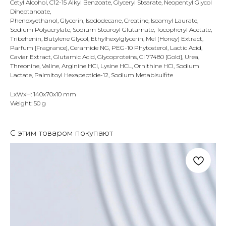
Cetyl Alcohol, C12-15 Alkyl Benzoate, Glyceryl Stearate, Neopentyl Glycol
Diheptanoate,
Phenoxyethanol, Glycerin, Isododecane, Creatine, Isoamyl Laurate,
Sodium Polyacrylate, Sodium Stearoyl Glutamate, Tocopheryl Acetate,
Tribehenin, Butylene Glycol, Ethylhexylglycerin, Mel (Honey) Extract,
Parfum [Fragrance], Ceramide NG, PEG-10 Phytosterol, Lactic Acid,
Caviar Extract, Glutamic Acid, Glycoproteins, CI 77480 [Gold], Urea,
Threonine, Valine, Arginine HCl, Lysine HCL, Ornithine HCl, Sodium
Lactate, Palmitoyl Hexapeptide-12, Sodium Metabisulfite
LxWxH: 140x70x10 mm
Weight: 50 g
С этим товаром покупают