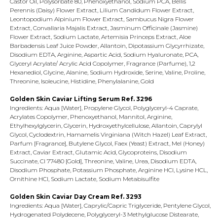
Castor Oil, Polysorbate 80, Phenoxyethanol, Sodium PCA, Bellis
Perennis (Daisy) Flower Extract, Lilium Candidum Flower Extract,
Leontopodium Alpinium Flower Extract, Sambucus Nigra Flower
Extract, Convallaria Majalis Extract, Jasminum Officinale (Jasmine)
Flower Extract, Sodium Lactate, Artemisia Princeps Extract, Aloe
Barbadensis Leaf Juice Powder, Allantoin, Dipotassium Glycyrrhizate,
Disodium EDTA, Arginine, Aspartic Acid, Sodium Hyaluronate, PCA,
Glyceryl Acrylate/ Acrylic Acid Copolymer, Fragrance (Parfume), 1,2
Hexanediol, Glycine, Alanine, Sodium Hydroxide, Serine, Valine, Proline,
Threonine, Isoleucine, Histidine, Phenylalanine, Gold
Golden Skin Caviar Lifting Serum Ref. 3296
Ingredients: Aqua [Water], Propylene Glycol, Polyglyceryl-4 Caprate,
Acrylates Copolymer, Phenoxyethanol, Mannitol, Arginine,
Ethylhexylglycerin, Glycerin, Hydroxyethylcellulose, Allantoin, Caprylyl
Glycol, Cyclodextrin, Hamamelis Virginiana (Witch Hazel) Leaf Extract,
Parfum [Fragrance], Butylene Glycol, Faex (Yeast) Extract, Mel (Honey)
Extract, Caviar Extract, Glutamic Acid, Glycoproteins, Disodium
Succinate, CI 77480 [Gold], Threonine, Valine, Urea, Disodium EDTA,
Disodium Phosphate, Potassium Phosphate, Arginine HCl, Lysine HCL,
Ornithine HCl, Sodium Lactate, Sodium Metabisulfite
Golden Skin Caviar Day Cream Ref. 3293
Ingredients: Aqua [Water], Caprylic/Capric Triglyceride, Pentylene Glycol,
Hydrogenated Polydecene, Polyglyceryl-3 Methylglucose Distearate,