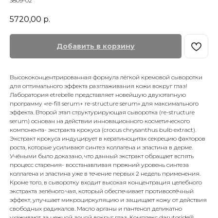
3809-02
5720,00
р.
Добавить в корзину
Высококонцентрированная формула лёгкой кремовой сыворотки
для оптимального эффекта разглаживания кожи вокруг глаз!
Лаборатория etrebelle представляет новейшую двухэтапную
программу «re-fill serum+ re-structure serum» для максимального
эффекта. Второй этап структурирующая сыворотка (re-structure
serum) основан на действии инновационного косметического
компонента- экстракта крокуса (crocus chrysanthus bulb extract).
Экстракт крокуса индуцирует в кератиноцитах секрецию факторов
роста, которые усиливают синтез коллагена и эластина в дерме.
Учёными было доказано, что данный экстракт обращает вспять
процесс старения- восстанавливая прежний уровень синтеза
коллагена и эластина уже в течение первых 2 недель применения.
Кроме того, в сыворотку входит высокая концентрация целебного
экстракта зелёного чая, который обеспечивает противоотёчный
эффект, улучшает микроциркуляцию и защищает кожу от действия
свободных радикалов. Масло арганы и пантенол деликатно
ухаживают за нежной зоной вокруг глаз. Комплекс darutoside®