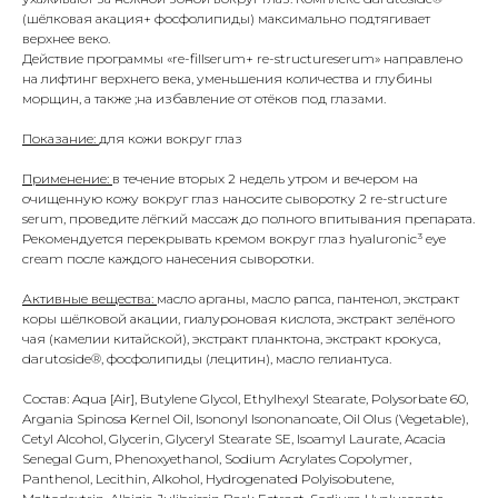
(шёлковая акация+ фосфолипиды) максимально подтягивает
верхнее веко.
Действие программы «re-fillserum+ re-structureserum» направлено
на лифтинг верхнего века, уменьшения количества и глубины
морщин, а также ;на избавление от отёков под глазами.
Показание:
для кожи вокруг глаз
Применение:
в течение вторых 2 недель утром и вечером на
очищенную кожу вокруг глаз наносите сыворотку 2 re-structure
serum, проведите лёгкий массаж до полного впитывания препарата.
Рекомендуется перекрывать кремом вокруг глаз hyaluronic³ eye
cream после каждого нанесения сыворотки.
Активные вещества:
масло арганы, масло рапса, пантенол, экстракт
коры шёлковой акации, гиалуроновая кислота, экстракт зелёного
чая (камелии китайской), экстракт планктона, экстракт крокуса,
darutoside®, фосфолипиды (лецитин), масло гелиантуса.
Состав: Aqua [Air], Butylene Glycol, Ethylhexyl Stearate, Polysorbate 60,
Argania Spinosa Kernel Oil, Isononyl Isononanoate, Oil Olus (Vegetable),
Cetyl Alcohol, Glycerin, Glyceryl Stearate SE, Isoamyl Laurate, Acacia
Senegal Gum, Phenoxyethanol, Sodium Acrylates Copolymer,
Panthenol, Lecithin, Alkohol, Hydrogenated Polyisobutene,