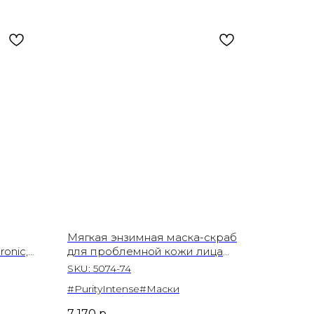
Мягкая энзимная маска-скраб
onic,
для проблемной кожи лица
Purity Intense, 200 мл
SKU:
5074-74
#PurityIntense#Маски
7 170
р.