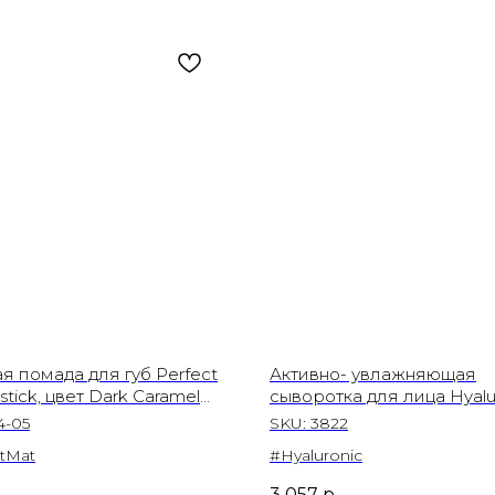
я помада для губ Perfect
Активно- увлажняющая
stick, цвет Dark Caramel
сыворотка для лица Hyalur
30 мл
4-05
SKU:
3822
tMat
#Hyaluronic
.
3 057
р.