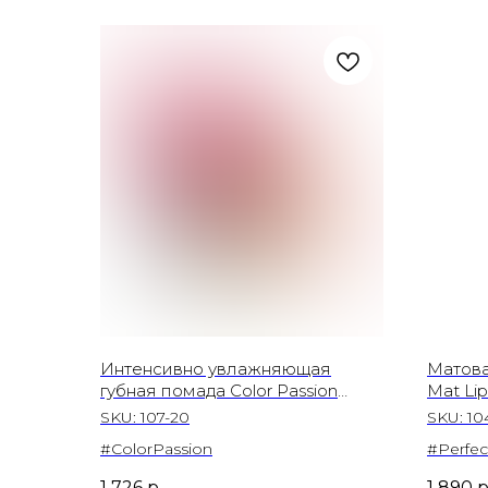
Интенсивно увлажняющая
Матова
губная помада Color Passion
Mat Lip
Lipstick, цвет Dark Pink Passion
Mat
SKU:
107-20
SKU:
10
#ColorPassion
#Perfec
1 726
р.
1 890
р