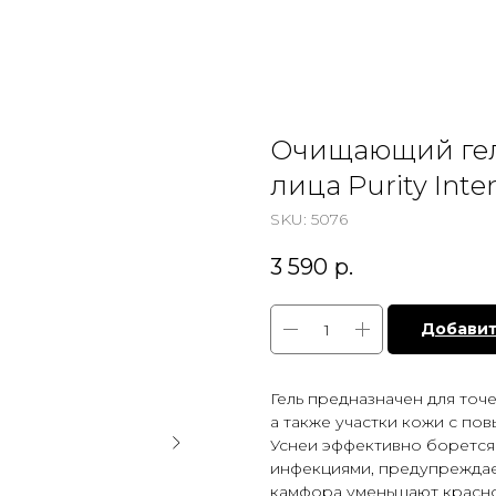
Очищающий гел
лица Purity Inte
SKU:
5076
3 590
р.
Добавит
Гель предназначен для точ
а также участки кожи с по
Уснеи эффективно борется
инфекциями, предупреждае
камфора уменьшают краснот