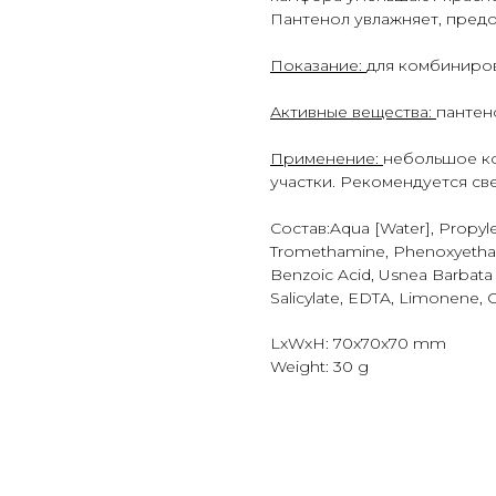
Пантенол увлажняет, пред
Показание:
для комбиниров
Активные вещества:
пантен
Применение:
небольшое ко
участки. Рекомендуется св
Состав:Aqua [Water], Propyle
Tromethamine, Phenoxyethano
Benzoic Acid, Usnea Barbata 
Salicylate, EDTA, Limonene, Ci
LxWxH: 70x70x70 mm
Weight: 30 g