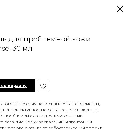
ь для проблемной кожи
nse, 30 мл
ь в корзину
ечного нанесения на воспалительные элементы,
вышенной активностью сальных желёз. Экстракт
 с проблемой акне и другими кожными
т развитие новых воспалений. Аллантоин и
у, а также оказывают себостатический эффект.