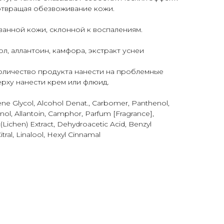
отвращая обезвоживание кожи.
анной кожи, склонной к воспалениям.
ол, аллантоин, камфора, экстракт уснеи
личество продукта нанести на проблемные
ерху нанести крем или флюид.
ne Glycol, Alcohol Denat., Carbomer, Panthenol,
l, Allantoin, Camphor, Parfum [Fragrance],
(Lichen) Extract, Dehydroacetic Acid, Benzyl
tral, Linalool, Hexyl Cinnamal