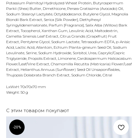
Potassium Palmitoyl Hydrolyzed Wheat Protein, Butyrospermum
Parkii (Shea) Butter, Dimethicone, Persea Gratissima (Avocado) Oil,
Sodium Stearoyl Lactylate, Octyldodecanol, Butylene Glycol, Magnolia
Biondii Bark Extract, Serica [Silk Powder], Diethylhexyl
Syringylidenemalonate, Parfum [Fragrance], Salix Alba (Willow) Bark
Extract, Tocopherol, Xanthan Gum, Levulinic Acid, Maltodextrin,
Camellia Sinensis Leaf Extract, Citrus Grandis (Grapefruit) Fruit
Extract, Pentylene Glycol, Sodium Lactate, Tetrasodium EDTA, p-Anisic
Acid, Lactic Acid, Allantoin, Echium Planta-gineum Seed Oil, Sodium
Levulinate, Serine, Sodium Hydroxide, Sorbitol, Urea, Caprylic/Capric
Triglyceride, Propolis Extract, Limonene, Cardiospermum Halicacabum
Flower/Leaf/Vine Extract, Chamomilla Recutita (Matricaria) Flower/Leaf
Extract, Helianthus Annuus (Sunflower) Seed Oil Unsaponifiables,
Thujopsis Dolabrata Branch Extract, Sodium Chloride, Citral
LxWxH: 70x70x70 mm
Weight: 50 g
С этим товаром покупают
-20%