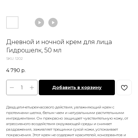
Дневной и ночной крем для лица
Гидрошелк, 50 мл
SKU:
1202
4 790
р.
Добавить в корзину
Двадцатичетырехчасового действия, увлажняющий крем с
протеинами шелка, белым чаем и натуральными растительными
ингредиентами. Он прекрасно защищает чувствительную кожу, от
агрессивного воздействия окружающей среды и снимает
раздражения, заживляет трещинки сухой кожи, успокаивает
покраснения. Этот крем не содержит красителей, консервантов и