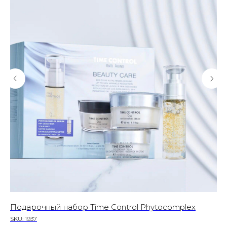
т
Подарочный набор Time Control Phytocomplex
Ин
Pa
SKU:
1937