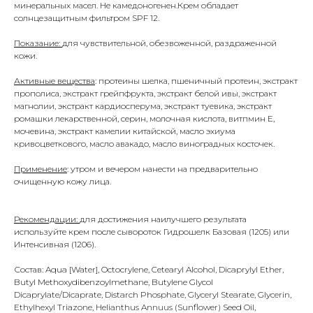
минеральных масел. Не камедоногенен.Крем обладает
солнцезащитным фильтром SPF 12.
Показание:
для чувствительной, обезвоженной, раздраженной
кожи.
Активные вещества
: протеины шелка, пшеничный протеин, экстракт
прополиса, экстракт грейпфрукта, экстракт белой ивы, экстракт
магнолии, экстракт кардиосперума, экстракт туевика, экстракт
ромашки лекарственной, серин, молочная кислота, витпмин Е,
мочевина, экстракт камелии китайской, масло эхиума
кривоцветкового, масло авакадо, масло виноградных косточек.
Применение
: утром и вечером нанести на предварительно
очищенную кожу лица.
Рекомендации:
для достижения наилучшего результата
используйте крем после сывороток Гидрошелк Базовая (1205) или
Интенсивная (1206).
Состав: Aqua [Water], Octocrylene, Cetearyl Alcohol, Dicaprylyl Ether,
Butyl Methoxydibenzoylmethane, Butylene Glycol
Dicaprylate/Dicaprate, Distarch Phosphate, Glyceryl Stearate, Glycerin,
Ethylhexyl Triazone, Helianthus Annuus (Sunflower) Seed Oil,